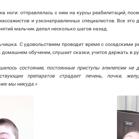
на ноги: отправлялась с ним на курсы реабилитаций, пос
 массажистов и узконаправленных специалистов. Все это д
занятий мальчик делал несколько шагов назад.
ишка. С удовольствием проводит время с соседскими ре
 домашнем обучении, слушает сказки, учится держать в р
дшилось состояние, постоянные приступы эпилепсии не 
ствующих препаратов страдает печень, почки, жел
них мы никуда.»