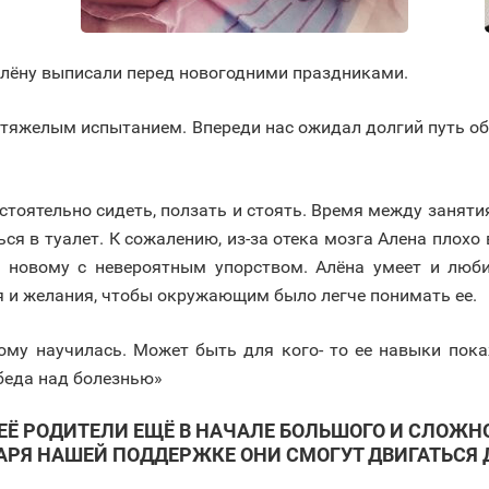
 Алёну выписали перед новогодними праздниками.
тяжелым испытанием. Впереди нас ожидал долгий путь об
остоятельно сидеть, ползать и стоять. Время между занят
ся в туалет. К сожалению, из-за отека мозга Алена плохо 
я новому с невероятным упорством. Алёна умеет и люби
 и желания, чтобы окружающим было легче понимать ее.
ому научилась. Может быть для кого- то ее навыки пока
беда над болезнью»
 ЕЁ РОДИТЕЛИ ЕЩЁ В НАЧАЛЕ БОЛЬШОГО И СЛОЖНО
АРЯ НАШЕЙ ПОДДЕРЖКЕ ОНИ СМОГУТ ДВИГАТЬСЯ 