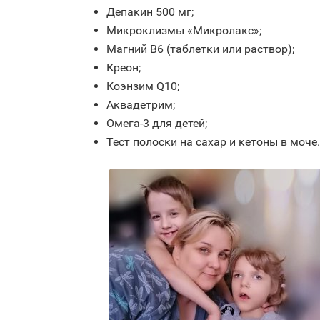
Депакин 500 мг;
Микроклизмы «Микролакс»;
Магний В6 (таблетки или раствор);
Креон;
Коэнзим Q10;
Аквадетрим;
Омега-3 для детей;
Тест полоски на сахар и кетоны в моче.