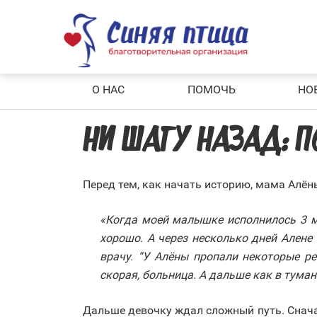
Skip
to
content
О НАС
ПОМОЧЬ
НО
НИ ШАГУ НАЗАД: 
Перед тем, как начать историю, мама Алён
«Когда моей малышке исполнилось 3 ме
хорошо. А через несколько дней Алене
врачу. “У Алёны пропали некоторые р
скорая, больница. А дальше как в тума
Дальше девочку ждал сложный путь. Снача