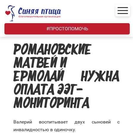
Skip
to
content
#ПРОСТОПОМОЧЬ
РОМАНОВСКИЕ
МАТВЕЙ И
ЕРМОЛАЙ — НУЖНА
ОПЛАТА ЭЭГ-
МОНИТОРИНГА
Валерий воспитывает двух сыновей с
инвалидностью в одиночку.