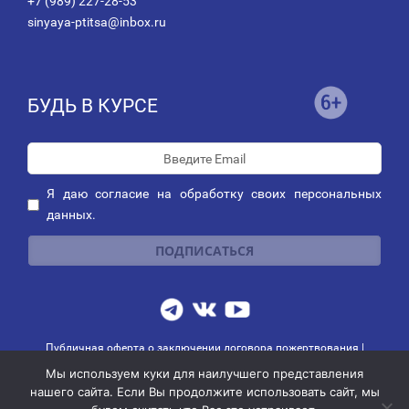
+7 (989) 227-28-53
sinyaya-ptitsa@inbox.ru
БУДЬ В КУРСЕ
Я даю
согласие
на обработку своих персональных
данных.
Публичная оферта о заключении договора пожертвования
|
Политика обработки персональных данных
|
Политика рассылок
Мы используем куки для наилучшего представления
© 2014-2026 АНО благотворительных и социальных программ
нашего сайта. Если Вы продолжите использовать сайт, мы
"СИНЯЯ ПТИЦА"