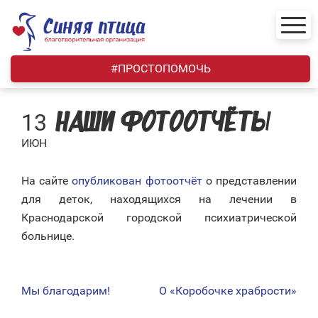
Skip
to
content
#ПРОСТОПОМОЧЬ
13
НАШИ ФОТООТЧЁТЫ
ИЮН
На сайте
опубликован фотоотчёт
о представлении
для деток, находящихся на лечении в
Краснодарской городской психиатрической
больнице.
Мы благодарим!
О «Коробочке храбрости»
НАВИГАЦИЯ