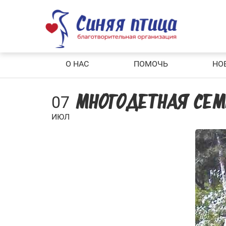
Skip
to
content
О НАС
ПОМОЧЬ
НО
07
МНОГОДЕТНАЯ СЕМ
ИЮЛ