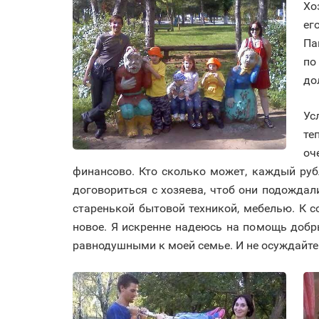
Хо
ег
Па
по
до
Ус
те
оч
финансово. Кто сколько может, каждый ру
договориться с хозяева, чтоб они подожда
старенькой бытовой техникой, мебелью. К с
новое. Я искренне надеюсь на помощь добр
равнодушными к моей семье. И не осуждайте