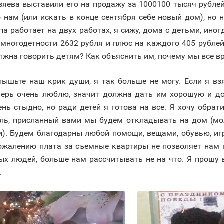
зяева выставили его на продажу за 1000100 тысяч рублей
о нам (или искать в конце сентября себе новый дом), но 
па работает на двух работах, я сижу, дома с детьми, ин
 многодетности 2632 рубля и плюс на каждого 405 рублей и
лжна говорить детям? Как объяснить им, почему мы все 
лышьте наш крик души, я так больше не могу. Если я вз
перь очень люблю, значит должна дать им хорошую и до
ень стыдно, но ради детей я готова на все. Я хочу обрат
бль, присланный вами мы будем откладывать на дом (мо
ли). Будем благодарны любой помощи, вещами, обувью, иг
ожалению плата за съемные квартиры не позволяет нам п
ых людей, больше нам рассчитывать не на что. Я прошу в
.