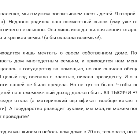
Коваленко, мы с мужем воспитываем шесть детей. Я второй
ка). Недавно родился наш совместный сынок (ему уже го
ей ничего не слышно. Она лишь иногда пьяная звонит старш
я и крепкая семья! (я бы сказала восемь я!).
иходится лишь мечтать о своем собственном доме. По
давать дом многодетным семьям, и приходится нам меня
щалась к государству за помощью, но они сначала обеща
Я целый год воевала с властью, писала президенту. И о
ости нашей не было предела. Но не тут-то было. Чтобы 
 детей наш ежемесячный доход должен быть 84 ТЫСЯЧИ РУБ
 везде отказ (а материнский сертификат вообще какая 
ьги). А государство разводит руками, мы мол, не можем по
т проводите?
годня мы живем в небольшом доме в 70 кв, тесновато, но