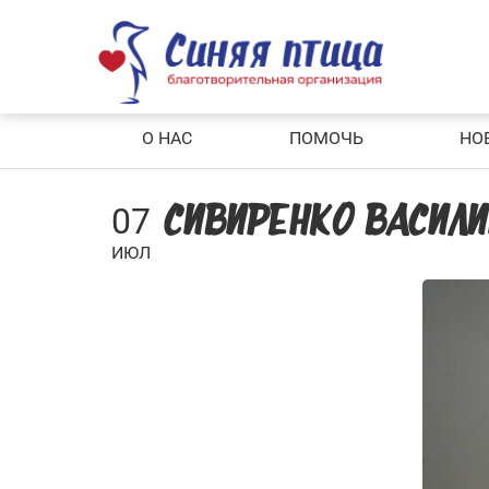
Skip
to
content
О НАС
ПОМОЧЬ
НО
07
СИВИРЕНКО ВАСИЛИ
ИЮЛ