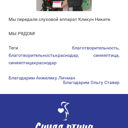
Мы передали слуховой аппарат Кликун Никите.
МЫ РЯДОМ!
Теги
благотворительность
,
благотворительностькраснодар
,
синяяптица
,
синяяптицакраснодар
Благодарим Анжелику Личман
НАВИГАЦИЯ
Благодарим Ольгу Ставер
ПО
ЗАПИСЯМ