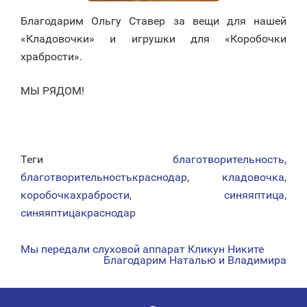
Благодарим Ольгу Ставер за вещи для нашей
«Кладовочки» и игрушки для «Коробочки
храбрости».
МЫ РЯДОМ!
Теги
благотворительность
,
благотворительностькраснодар
,
кладовочка
,
коробочкахрабрости
,
синяяптица
,
синяяптицакраснодар
Мы передали слуховой аппарат Кликун Никите
НАВИГАЦИЯ
Благодарим Наталью и Владимира
ПО
ЗАПИСЯМ