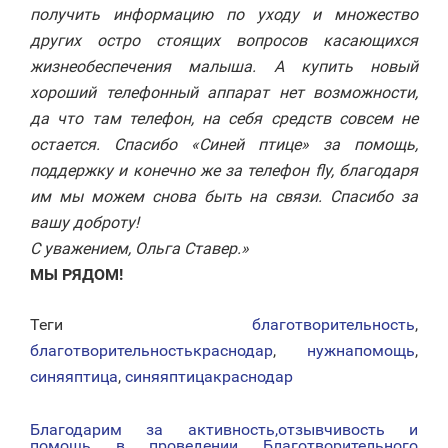
получить информацию по уходу и множество
других остро стоящих вопросов касающихся
жизнеобеспечения малыша. А купить новый
хороший телефонный аппарат нет возможности,
да что там телефон, на себя средств совсем не
остается. Спасибо «Синей птице» за помощь,
поддержку и конечно же за телефон fly, благодаря
им мы можем снова быть на связи. Спасибо за
вашу доброту!
С уважением, Ольга Ставер.»
МЫ РЯДОМ!
Теги
благотворительность
,
благотворительностькраснодар
,
нужнапомощь
,
синяяптица
,
синяяптицакраснодар
Благодарим за активность,отзывчивость и
НАВИГАЦИЯ
помощь в проведении Благотворительного