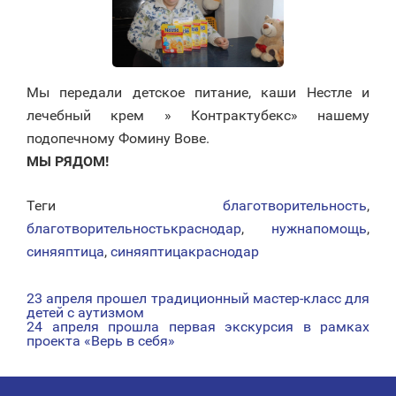
Мы передали детское питание, каши Нестле и
лечебный крем » Контрактубекс» нашему
подопечному Фомину Вове.
МЫ РЯДОМ!
Теги
благотворительность
,
благотворительностькраснодар
,
нужнапомощь
,
синяяптица
,
синяяптицакраснодар
23 апреля прошел традиционный мастер-класс для
НАВИГАЦИЯ
детей с аутизмом
24 апреля прошла первая экскурсия в рамках
ПО
проекта «Верь в себя»
ЗАПИСЯМ