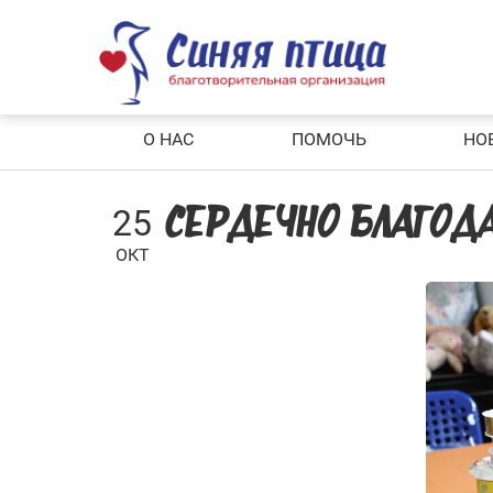
Skip
to
content
О НАС
ПОМОЧЬ
НО
25
СЕРДЕЧНО БЛАГОД
ОКТ