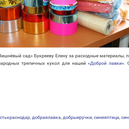
Вишнёвый сад» Букрееву Елену за расходные материалы, 
народных тряпичных кукол для нашей
«Доброй лавки»
. 
стькраснодар
,
добраялавка
,
добрыеручки
,
синяяптица
,
син