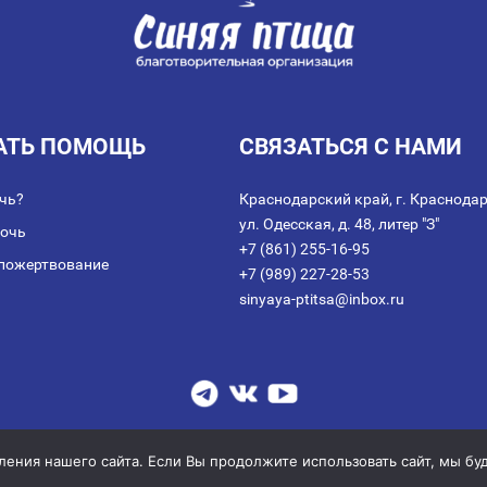
АТЬ ПОМОЩЬ
СВЯЗАТЬСЯ С НАМИ
чь?
Краснодарский край, г. Краснодар
ул. Одесская, д. 48, литер "З"
мочь
+7 (861) 255-16-95
пожертвование
+7 (989) 227-28-53
sinyaya-ptitsa@inbox.ru
аключении договора пожертвования
|
Политика обработки персональных дан
© 2014-2026 АНО благотворительных и социальных программ "СИНЯЯ ПТИЦА
ния нашего сайта. Если Вы продолжите использовать сайт, мы буде