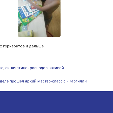
х горизонтов и дальше.
ца
,
синяяптицакраснодар
,
яживой
деле прошел яркий мастер-класс с «Каргилл»!