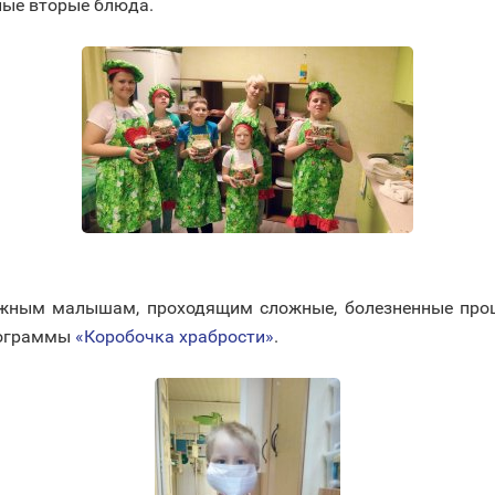
ные вторые блюда.
жным малышам, проходящим сложные, болезненные проце
рограммы
«Коробочка храбрости»
.