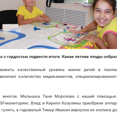
ва с гордостью подвести итоги. Какие летние плоды собра
ивать качественный уровень жизни детей в паллиа
увеличил количество медикаментов, специализированно
и многое. Малышка Таня Морозова с нашей помощью
ЭГ-мониторинг, Влад и Кирилл Козулины приобрели аппара
ь гулять, а годовалый Тимур Ивакин вернулся из хосписа д