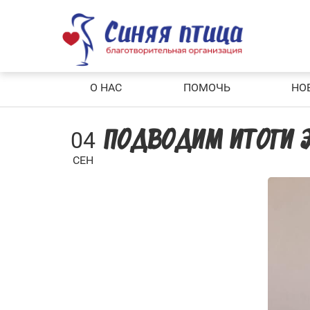
Skip
to
content
О НАС
ПОМОЧЬ
НО
04
ПОДВОДИМ ИТОГИ Э
СЕН