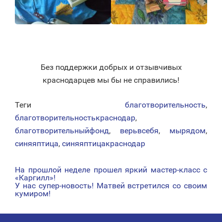
Без поддержки добрых и отзывчивых
краснодарцев мы бы не справились!
Теги
благотворительность
,
благотворительностькраснодар
,
благотворительныйфонд
,
верьвсебя
,
мырядом
,
синяяптица
,
синяяптицакраснодар
На прошлой неделе прошел яркий мастер-класс с
НАВИГАЦИЯ
«Каргилл»!
У нас супер-новость! Матвей встретился со своим
ПО
кумиром!
ЗАПИСЯМ