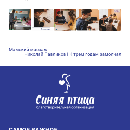
Мамский массаж
НАВИГАЦИЯ
Николай Павликов | К трем годам замолчал
ПО
ЗАПИСЯМ