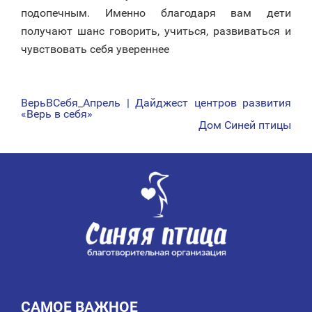
подопечным. Именно благодаря вам дети
получают шанс говорить, учиться, развиваться и
чувствовать себя увереннее
ВерьВСебя_Апрель | Дайджест центров развития
НАВИГАЦИЯ
«Верь в себя»
Дом Синей птицы
ПО
ЗАПИСЯМ
САМОЕ ВАЖНОЕ