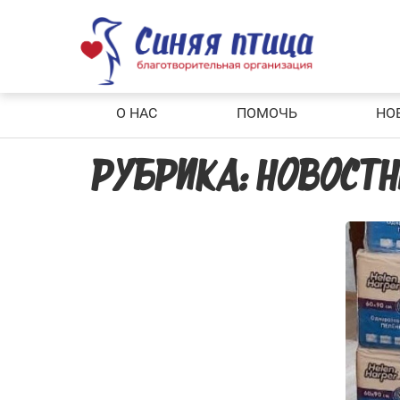
Skip
to
content
О НАС
ПОМОЧЬ
НО
РУБРИКА:
НОВОСТН