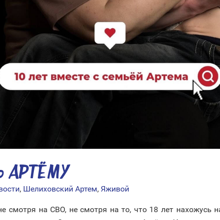
Ь АРТЁМУ
вости
,
Шелиховский Артем
,
Яживой
е смотря на СВО, не смотря на то, что 18 лет нахожусь н