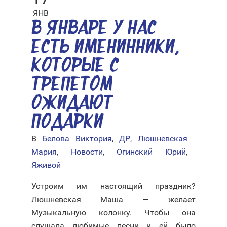
ЯНВ
В ЯНВАРЕ У НАС
ЕСТЬ ИМЕНИННИКИ,
КОТОРЫЕ С
ТРЕПЕТОМ
ОЖИДАЮТ
ПОДАРКИ
В
Белова Виктория
,
ДР
,
Люшневская
Мария
,
Новости
,
Огинский Юрий
,
Яживой
Устроим им настоящий праздник?
Люшневская Маша — желает
Музыкальную колонку. Чтобы она
слушала любимые песни и ей было