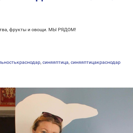
тва, фрукты и овощи. МЫ РЯДОМ!
льностькраснодар
,
синяяптица
,
синяяптицакраснодар