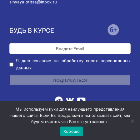
sinyaya-ptitsa@inbox.ru
БУДЬ В КУРСЕ
Я даю
согласие
на обработку своих персональных
данных.
Мы используем куки для наилучшего представления
Публичная оферта о заключении договора пожертвования
|
нашего сайта. Если Вы продолжите использовать сайт, мы
Политика обработки персональных данных
|
Политика рассылок
будем считать что Вас это устраивает.
© 2014-2026 АНО благотворительных и социальных программ
"СИНЯЯ ПТИЦА"
Хорошо