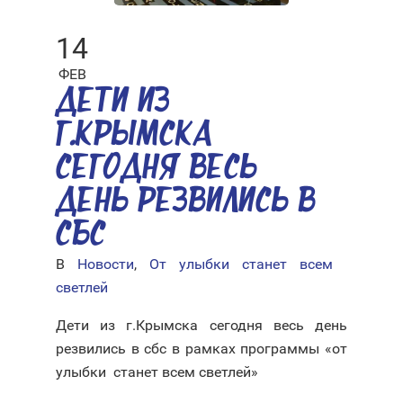
14
ФЕВ
ДЕТИ ИЗ
Г.КРЫМСКА
СЕГОДНЯ ВЕСЬ
ДЕНЬ РЕЗВИЛИСЬ В
СБС
В
Новости
,
От улыбки станет всем
светлей
Дети из г.Крымска сегодня весь день
резвились в сбс в рамках программы «от
улыбки станет всем светлей»