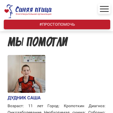
Skip
to
content
#ПРОСТОПОМОЧЬ
МЫ ПОМОГЛИ
ДУДНИК САША
Возраст: 11 лет Город: Кропоткин Диагноз:
Онкозаболевание Необходимая сумма: Собрано: