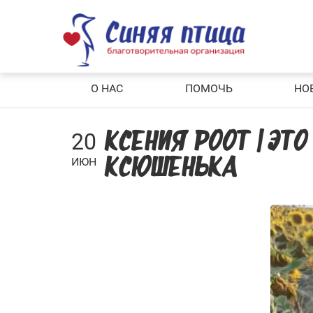
Skip
to
content
О НАС
ПОМОЧЬ
НО
20
КСЕНИЯ РООТ | ЭТ
ИЮН
КСЮШЕНЬКА