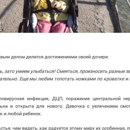
рвым делом делится достижениями своей дочери:
ь, зато умеем улыбаться! Смеяться, произносить разные з
ечательно. Еще мы любим топотать ножками по кроватке и 
ловирусная инфекция, ДЦП, поражение центральной нер
ьна и открыта для нового. Девочка с увлечением смот
к и любой ребенок.
тья, чем видеть, как радуется этому миру их особенная, 