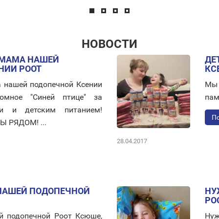
НОВОСТИ
 МАМА НАШЕЙ
ДЕ
НИИ РООТ
КС
 нашей подопечной Ксении
Мы 
ромное "Синей птице" за
пам
и и детским питанием!
По
Ы РЯДОМ! ...
28.04.2017
НАШЕЙ ПОДОПЕЧНОЙ
НУ
РО
 подопечной Роот Ксюше,
Нуж