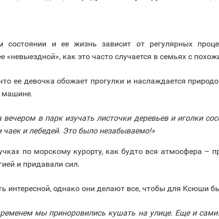
м состоянии и ее жизнь зависит от регулярных проце
 «невыездной», как это часто случается в семьях с похо
 что ее девочка обожает прогулки и наслаждается природо
а машине.
 вечером в парк изучать листочки деревьев и иголки сосе
чаек и лебедей. Это было незабываемо!»
учках по морскому курорту, как будто вся атмосфера – п
ией и придавали сил.
ть интересной, однако они делают все, чтобы для Ксюши б
 временем мы приноровились кушать на улице. Еще и сам