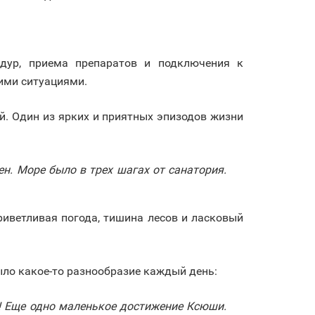
дур, приема препаратов и подключения к
жими ситуациями.
й. Один из ярких и приятных эпизодов жизни
н. Море было в трех шагах от санатория.
риветливая погода, тишина лесов и ласковый
ыло какое-то разнообразие каждый день:
и! Еще одно маленькое достижение Ксюши.