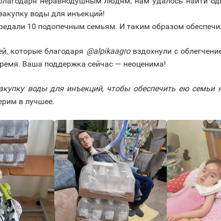
 благодаря неравнодушным людям, нам удалось найти о
закупку воды для инъекций!
редали 10 подопечным семьям. И таким образом обеспечил
ей, которые благодаря
@alpikaagro
вздохнули с облегчени
время. Ваша поддержка сейчас — неоценима!
купку воды для инъекций, чтобы обеспечить ею семьи на
ерим в лучшее.