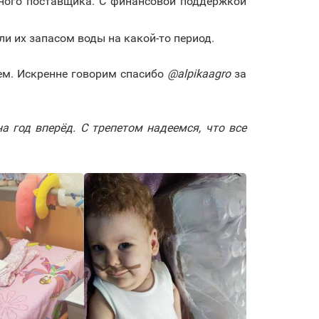
дного поставщика. С финансовой поддержкой
и их запасом воды на какой-то период.
ем. Искренне говорим спасибо
@alpikaagro
за
 год вперёд. С трепетом надеемся, что все