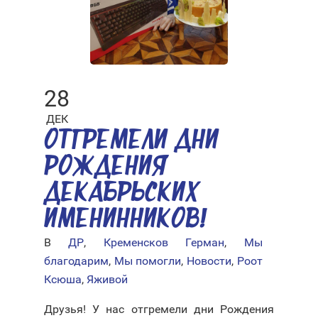
28
ДЕК
ОТГРЕМЕЛИ ДНИ
РОЖДЕНИЯ
ДЕКАБРЬСКИХ
ИМЕНИННИКОВ!
В
ДР
,
Кременсков Герман
,
Мы
благодарим
,
Мы помогли
,
Новости
,
Роот
Ксюша
,
Яживой
Друзья! У нас отгремели дни Рождения