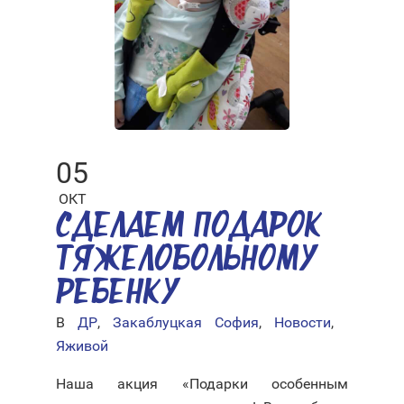
05
ОКТ
СДЕЛАЕМ ПОДАРОК
ТЯЖЕЛОБОЛЬНОМУ
РЕБЕНКУ
В
ДР
,
Закаблуцкая София
,
Новости
,
Яживой
Наша акция «Подарки особенным