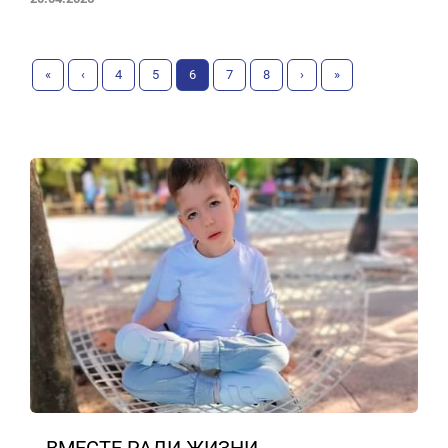
«
‹
4
5
6
7
8
›
»