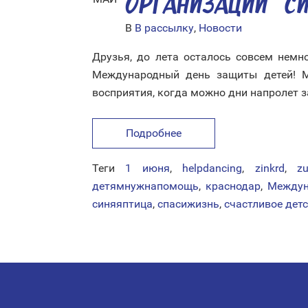
ОРГАНИЗАЦИИ «С
В
В рассылку
,
Новости
Друзья, до лета осталось совсем нем
Международный день защиты детей! М
восприятия, когда можно дни напролет з
Подробнее
Теги
1 июня
,
helpdancing
,
zinkrd
,
z
детямнужнапомощь
,
краснодар
,
Междун
синяяптица
,
спасижизнь
,
счастливое дет