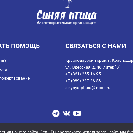
АТЬ ПОМОЩЬ
СВЯЗАТЬСЯ С НАМИ
чь?
Краснодарский край, г. Краснодар
ул. Одесская, д. 48, литер "З"
мочь
+7 (861) 255-16-95
пожертвование
+7 (989) 227-28-53
sinyaya-ptitsa@inbox.ru
аключении договора пожертвования
|
Политика обработки персональных дан
© 2014-2026 АНО благотворительных и социальных программ "СИНЯЯ ПТИЦА
ния нашего сайта. Если Вы продолжите использовать сайт, мы буде