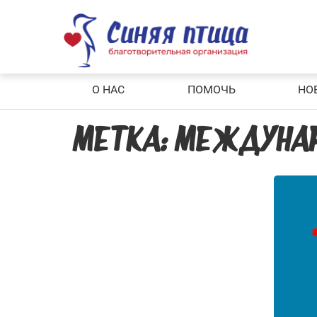
Skip
to
content
О НАС
ПОМОЧЬ
НО
МЕТКА:
МЕЖДУНАР