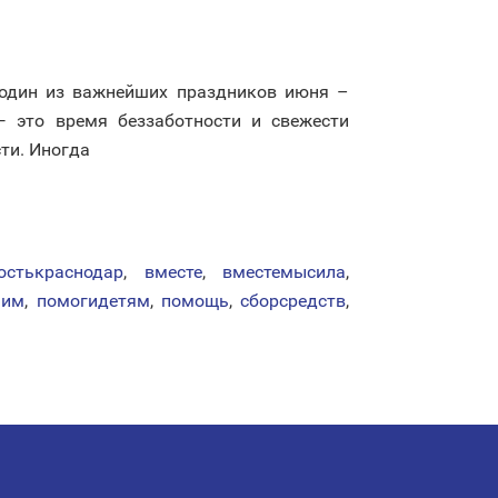
 один из важнейших праздников июня –
 это время беззаботности и свежести
ти. Иногда
остькраснодар
,
вместе
,
вместемысила
,
ним
,
помогидетям
,
помощь
,
сборсредств
,