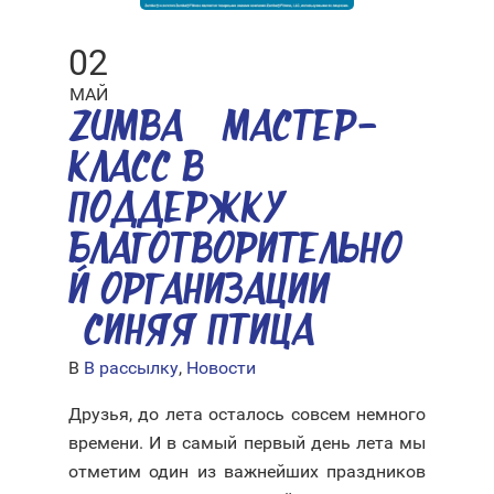
02
МАЙ
ZUMBA® МАСТЕР-
КЛАСС В
ПОДДЕРЖКУ
БЛАГОТВОРИТЕЛЬНО
Й ОРГАНИЗАЦИИ
«СИНЯЯ ПТИЦА»
В
В рассылку
,
Новости
Друзья, до лета осталось совсем немного
времени. И в самый первый день лета мы
отметим один из важнейших праздников