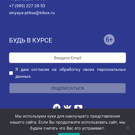
+7 (989) 227-28-53
sinyaya-ptitsa@inbox.ru
БУДЬ В КУРСЕ
Я даю
согласие
на обработку своих персональных
данных.
Мы используем куки для наилучшего представления
Публичная оферта о заключении договора пожертвования
|
нашего сайта. Если Вы продолжите использовать сайт, мы
Политика обработки персональных данных
|
Политика рассылок
будем считать что Вас это устраивает.
© 2014-2026 АНО благотворительных и социальных программ