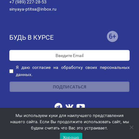
+7 (989) 227-28-53
sinyaya-ptitsa@inbox.ru
БУДЬ В КУРСЕ
Я даю
согласие
на обработку своих персональных
данных.
Мы используем куки для наилучшего представления
Публичная оферта о заключении договора пожертвования
|
нашего сайта. Если Вы продолжите использовать сайт, мы
Политика обработки персональных данных
|
Политика рассылок
будем считать что Вас это устраивает.
© 2014-2026 АНО благотворительных и социальных программ
"СИНЯЯ ПТИЦА"
Хорошо