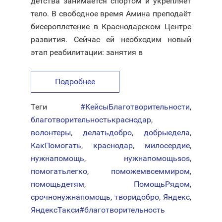
детства занимается спортом и укрепляет
тело. В свободное время Амина преподаёт
бисероплетение в Краснодарском Центре
развития. Сейчас ей необходим новый
этап реабилитации: занятия в
Подробнее
Теги
#КейсыБлаготворительности
,
благотворительностькраснодар
,
волонтеры
,
делатьдобро
,
добрыедела
,
КакПомогать
,
краснодар
,
милосердие
,
нужнапомощь
,
нужнапомощьsos
,
помогатьлегко
,
поможемвсеммиром
,
помощьдетям
,
ПомощьРядом
,
срочнонужнапомощь
,
творидобро
,
Яндекс
,
ЯндексТакси#благотворительность