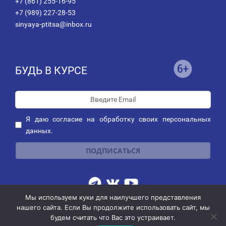
+7 (861) 255-16-95
+7 (989) 227-28-53
sinyaya-ptitsa@inbox.ru
БУДЬ В КУРСЕ
Я даю
согласие
на обработку своих персональных
данных.
Мы используем куки для наилучшего представления
Публичная оферта о заключении договора пожертвования
|
нашего сайта. Если Вы продолжите использовать сайт, мы
Политика обработки персональных данных
|
Политика рассылок
будем считать что Вас это устраивает.
© 2014-2026 АНО благотворительных и социальных программ