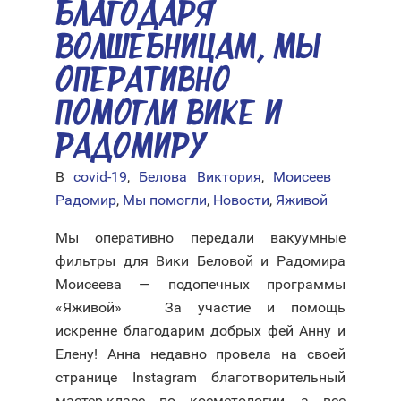
БЛАГОДАРЯ
ВОЛШЕБНИЦАМ, МЫ
ОПЕРАТИВНО
ПОМОГЛИ ВИКЕ И
РАДОМИРУ
В
covid-19
,
Белова Виктория
,
Моисеев
Радомир
,
Мы помогли
,
Новости
,
Яживой
Мы оперативно передали вакуумные
фильтры для Вики Беловой и Радомира
Моисеева — подопечных программы
«Яживой» ⠀ За участие и помощь
искренне благодарим добрых фей Анну и
Елену! Анна недавно провела на своей
странице Instagram благотворительный
мастер-класс по косметологии, а все